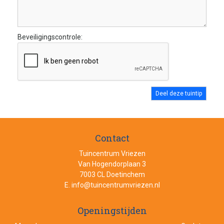
Beveiligingscontrole:
Contact
Tuincentrum Vriezen
Van Hogendorplaan 3
7003 CL Doetinchem
E.
info@tuincentrumvriezen.nl
Openingstijden