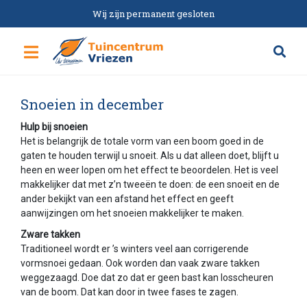
G
Wij zijn permanent gesloten
a
n
a
a
r
c
Snoeien in december
o
n
Hulp bij snoeien
t
Het is belangrijk de totale vorm van een boom goed in de
e
gaten te houden terwijl u snoeit. Als u dat alleen doet, blijft u
n
heen en weer lopen om het effect te beoordelen. Het is veel
t
makkelijker dat met z’n tweeën te doen: de een snoeit en de
ander bekijkt van een afstand het effect en geeft
aanwijzingen om het snoeien makkelijker te maken.
Zware takken
Traditioneel wordt er ’s winters veel aan corrigerende
vormsnoei gedaan. Ook worden dan vaak zware takken
weggezaagd. Doe dat zo dat er geen bast kan losscheuren
van de boom. Dat kan door in twee fases te zagen.