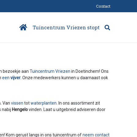
Contact
Tuincentrum Vriezen stopt
en bezoekje aan
Tuincentrum Vriezen
in Doetinchem! Ons
an
een
vijver
. Onze medewerkers kunnen u daarnaast ook
. Van
vissen
tot
waterplanten
. In ons assortiment zit
s nabij
Hengelo
vinden. Laat u uitgebreid adviseren door
den! Kom gerust langs in ons tuincentrum of
neem contact