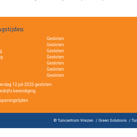
gstijden
Gesloten
Gesloten
g
Gesloten
ag
Gesloten
Gesloten
Gesloten
Gesloten
erdag 12 juli 2025 gesloten
drijfs beeindiging
 openingstijden
© Tuincentrum Vriezen
Green Solutions
Tu