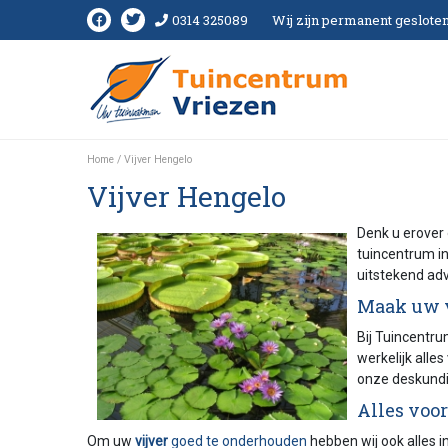
Ga
0314 325089
Wij zijn permanent geslote
naar
content
Home
Vijver Hengelo
Vijver Hengelo
Denk u erove
tuincentrum i
uitstekend adv
Maak uw v
Bij Tuincentr
werkelijk alles
onze deskundi
Alles voo
Om uw
vijver
goed te onderhouden
hebben wij ook alles i