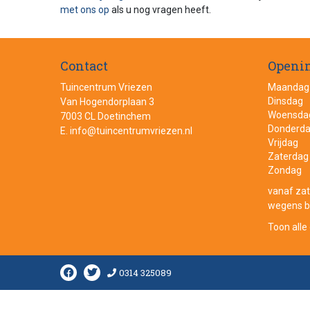
met ons op
als u nog vragen heeft.
Contact
Openin
Tuincentrum Vriezen
Maandag
Dinsdag
Van Hogendorplaan 3
Woensda
7003 CL Doetinchem
Donderd
E.
info@tuincentrumvriezen.nl
Vrijdag
Zaterdag
Zondag
vanaf zat
wegens be
Toon alle
0314 325089