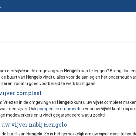
n
r om een
vijver
in de omgeving van
Hengelo
aan te leggen? Breng dan e
n de buurt van
Hengelo
vindt u alles voor de aanleg en het onderhoud v
iseren zodat u goed voorbereid te werk kunt gaan.
ijver compleet
um Vriezen in de omgeving van
Hengelo
kunt u uw
vijver
compleet maken
 voor een vijver. Ook
pompen
en
ornamenten
voor uw
vijver
kunt u bij on
ge medewerkers en u vindt gegarandeerd wat u zoekt!
r uw vijver nabij Hengelo
n de buurt van
Hengelo
. Zo is het gemakkelijk om uw vijver mooi te hou